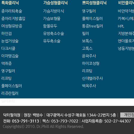
종아리퇴축술
가슴지방이식
영구필러
비만약처
종아리지방흡입
가슴보형물
풀페이스필러
카복시/메
여성형유방증
함몰유두
통증free필러
HPL
하안검
유방축소수술
필러
지방분해
눈썹거상술
유두축소술
보톡스
엔더몰로
다크서클
고톡스
냉동지방
이마땡김술
윤곽주사
액취증
하이코성형
영구필러
리프팅
리프팅
신데렐라주사
풀페이스필러
백옥주사
리쥬란힐러
실리프팅