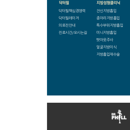
닥터필핵심경쟁력
전신지방흡입
닥터필레이저
종아리지방흡입
의료진안내
특수부위지방흡입
진료시간/오시는길
미니지방흡입
팻아웃주사
얼굴지방이식
지방흡입재수술