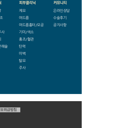
방
제모
온라인상담
조
여드름
수술후기
여드름흉터/모공
공지사항
주사
기미/색소
지
홍조/혈관
분해술
탄력
미백
탈모
주사