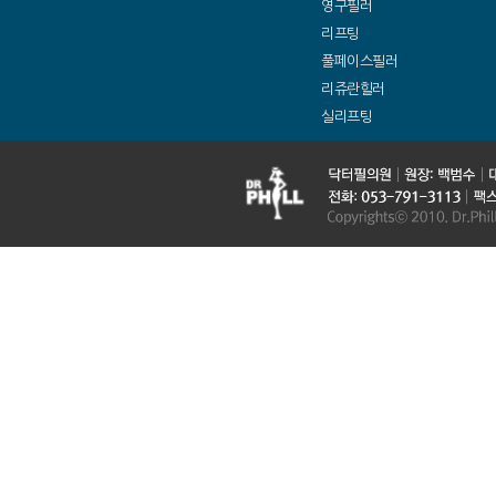
영구필러
리프팅
풀페이스필러
리쥬란힐러
실리프팅