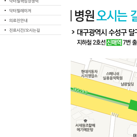
닥터필핵심경쟁력
닥터필레이저
의료진안내
진료시간/오시는길