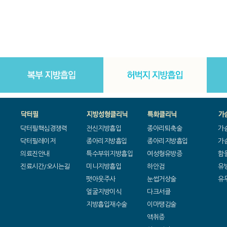
닥터필핵심경쟁력
전신지방흡입
종아리퇴축술
가
닥터필레이저
종아리지방흡입
종아리지방흡입
가
의료진안내
특수부위지방흡입
여성형유방증
함
진료시간/오시는길
미니지방흡입
하안검
유
팻아웃주사
눈썹거상술
유
얼굴지방이식
다크서클
지방흡입재수술
이마땡김술
액취증