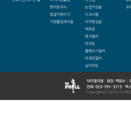
팻아웃주사
눈썹거상술
유
얼굴지방이식
다크서클
지방흡입재수술
이마땡김술
액취증
영구필러
리프팅
풀페이스필러
리쥬란힐러
실리프팅