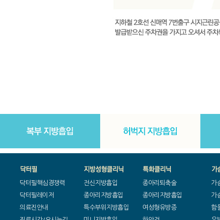
닥터필핵심경쟁력
전신지방흡입
종아리퇴축술
가
닥터필레이저
종아리지방흡입
종아리지방흡입
가
의료진안내
특수부위지방흡입
여성형유방증
함
진료시간/오시는길
미니지방흡입
하안검
유