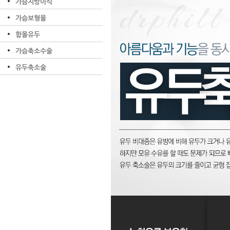
가슴지방이식
가슴보형물
함몰유두
가슴축소수술
유두축소술