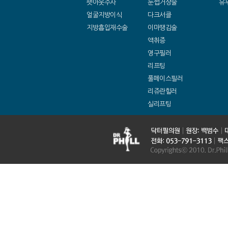
팻아웃주사
눈썹거상술
유
얼굴지방이식
다크서클
지방흡입재수술
이마땡김술
액취증
영구필러
리프팅
풀페이스필러
리쥬란힐러
실리프팅