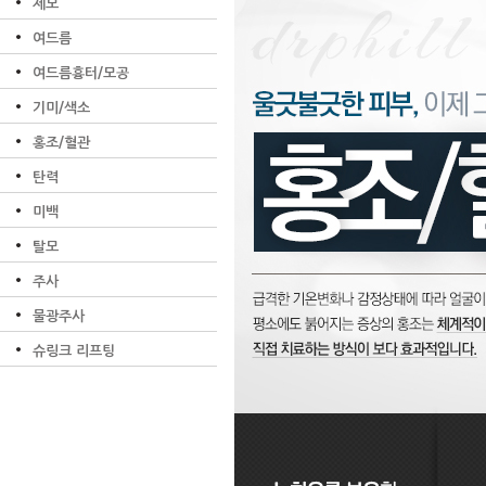
제모
여드름
여드름흉터/모공
기미/색소
홍조/혈관
탄력
미백
탈모
주사
물광주사
슈링크 리프팅