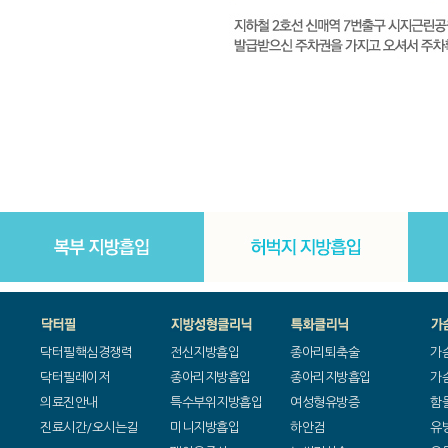
닥터필핵심경쟁력
전신지방흡입
종아리퇴축술
가
닥터필레이저
종아리지방흡입
종아리지방흡입
가
의료진안내
특수부위지방흡입
여성형유방증
함
진료시간/오시는길
미니지방흡입
하안검
유